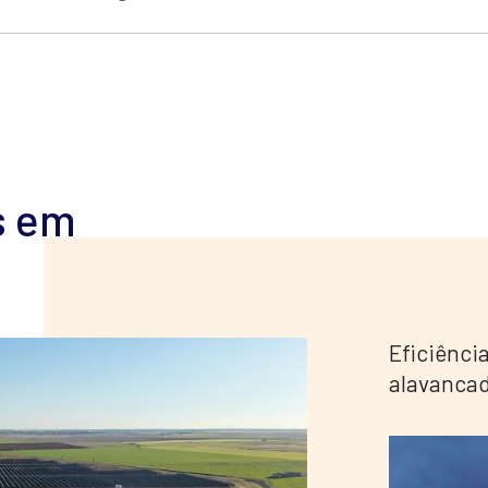
s em
Eficiência
alavancad