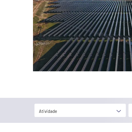
Atividade
País