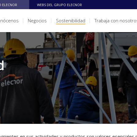
 ELECNOR
WEBS DEL GRUPO ELECNOR
onócenos
Negocios
Sostenibilidad
Trabaja con nosotro
d
vinientes en sus actividades y productos son valores esenciales 