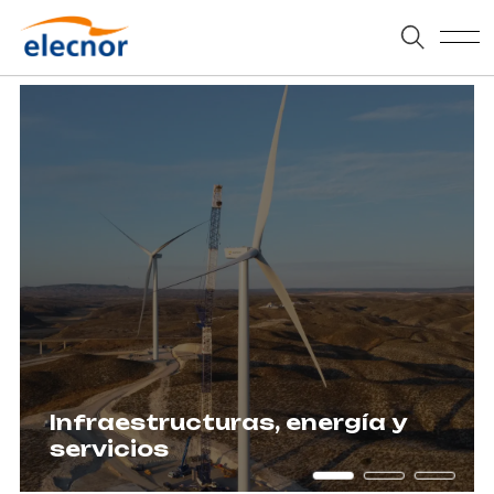
Infraestructuras,
energía
y
servicios
1
2
3