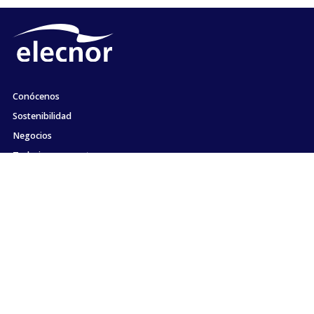
Conócenos
Sostenibilidad
Negocios
Trabaja con nosotros
Actualidad
Compromiso con la ética y el cumplimiento
Contacto
Mapa web
Información Legal
Política de Cookies
Política de Privacidad