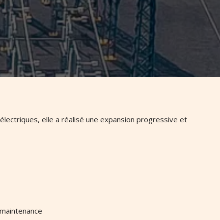
Sous-stations Parintins II
lectriques, elle a réalisé une expansion progressive et
Ligne de transport Sabanitas–
Panama III et sous-stations
associées
 maintenance