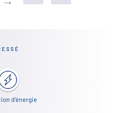
S
Marimbondo 2 et Campinas
RESSÉ
Nyom II Substation
ion d'énergie