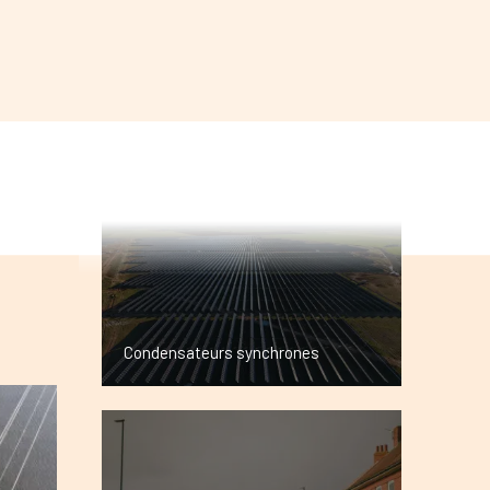
Complexe Azulão
Condensateurs synchrones