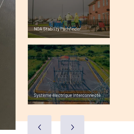
ÉLECTRICITÉ
NOA Stability Pathfinder
Système électrique
interconnecté
San Pedro Sula (Honduras)
ENEE (Empresa Nacional de Energía
Eléctrica)
Système électrique interconnecté
VOICI LE PROJET